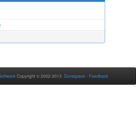
ว
oftware
Copyright © 2002-2013
Duraspace
-
Feedback