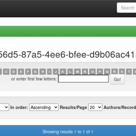
956d5-87a5-4ee6-bfee-d9b06ac4
C
D
E
F
G
H
I
J
K
L
M
N
O
P
Q
R
S
T
or enter first few letters:
In order:
Results/Page
Authors/Record
Showing results 1 to 1 of 1