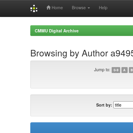
Home
Browse
Help
Skip
navigation
CMMU Digital Archive
Browsing by Author a94
Jump to:
0-9
A
B
Sort by: