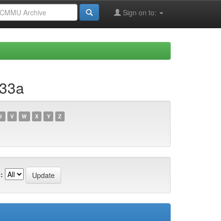
Sign on to:
133a
U
V
W
X
Y
Z
: