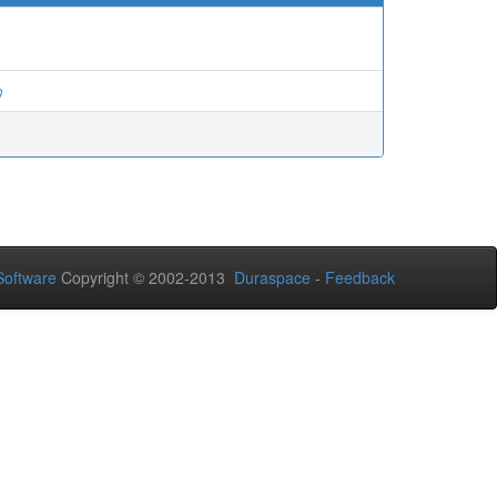
ว
oftware
Copyright © 2002-2013
Duraspace
-
Feedback