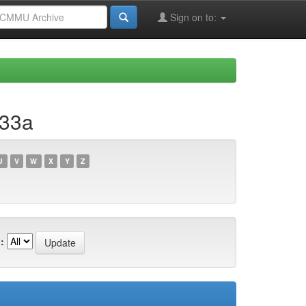
Sign on to:
133a
U
V
W
X
Y
Z
: