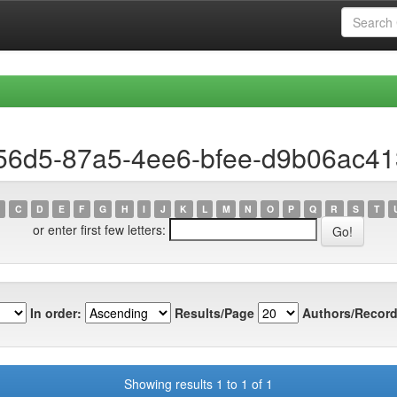
956d5-87a5-4ee6-bfee-d9b06ac4
C
D
E
F
G
H
I
J
K
L
M
N
O
P
Q
R
S
T
or enter first few letters:
In order:
Results/Page
Authors/Record
Showing results 1 to 1 of 1