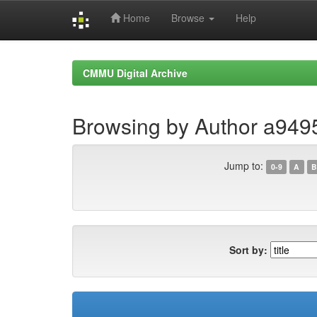
Home
Browse
Help
Skip
navigation
CMMU Digital Archive
Browsing by Author a94
Jump to:
0-9
A
B
Sort by: