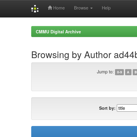
Home
Browse
Help
Skip
navigation
CMMU Digital Archive
Browsing by Author ad44
Jump to:
0-9
A
B
Sort by: