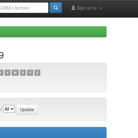
Sign on to:
9
U
V
W
X
Y
Z
: