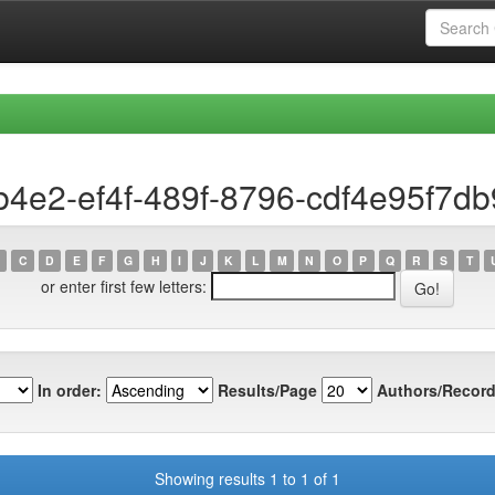
b4e2-ef4f-489f-8796-cdf4e95f7db
C
D
E
F
G
H
I
J
K
L
M
N
O
P
Q
R
S
T
or enter first few letters:
In order:
Results/Page
Authors/Record
Showing results 1 to 1 of 1