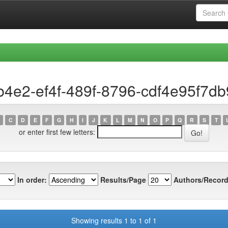
b4e2-ef4f-489f-8796-cdf4e95f7db
C
D
E
F
G
H
I
J
K
L
M
N
O
P
Q
R
S
T
or enter first few letters:
In order:
Results/Page
Authors/Record
Showing results 1 to 1 of 1