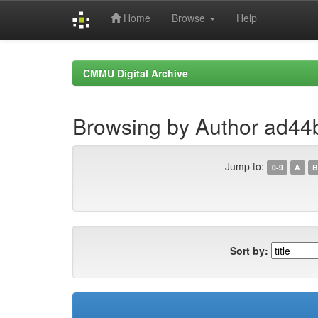
Home
Browse
Help
Skip
navigation
CMMU Digital Archive
Browsing by Author ad44
Jump to:
0-9
A
B
Sort by: