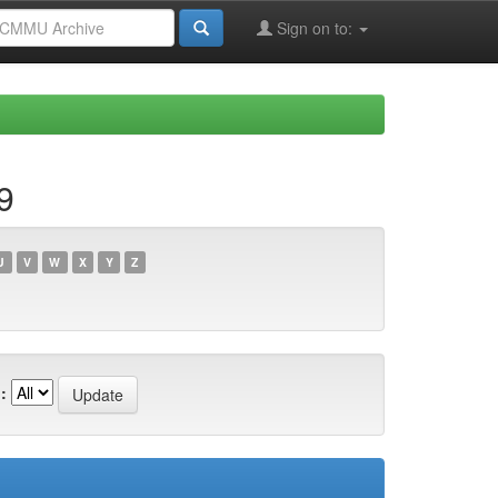
Sign on to:
9
U
V
W
X
Y
Z
: