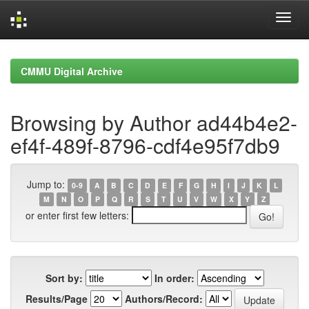
Skip
navigation
CMMU Digital Archive
Browsing by Author ad44b4e2-
ef4f-489f-8796-cdf4e95f7db9
Jump to:
0-9
A
B
C
D
E
F
G
H
I
J
K
L
M
N
O
P
Q
R
S
T
U
V
W
X
Y
Z
or enter first few letters:
Sort by:
In order:
Results/Page
Authors/Record: