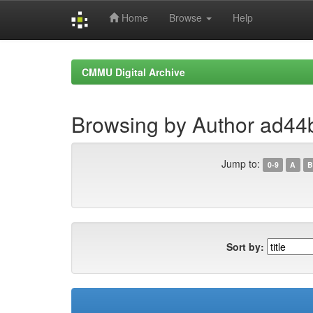
Home
Browse
Help
Skip
navigation
CMMU Digital Archive
Browsing by Author ad44
Jump to:
0-9
A
B
Sort by: