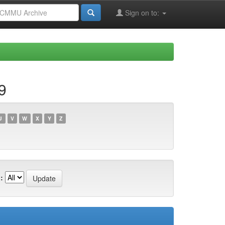
Sign on to:
9
U
V
W
X
Y
Z
: