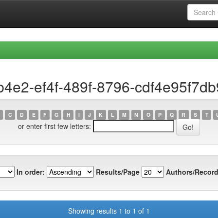
b4e2-ef4f-489f-8796-cdf4e95f7db
C
D
E
F
G
H
I
J
K
L
M
N
O
P
Q
R
S
T
or enter first few letters:
In order:
Results/Page
Authors/Record
Showing results 1 to 1 of 1