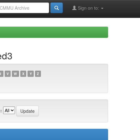
Sign on to:
ed3
U
V
W
X
Y
Z
: