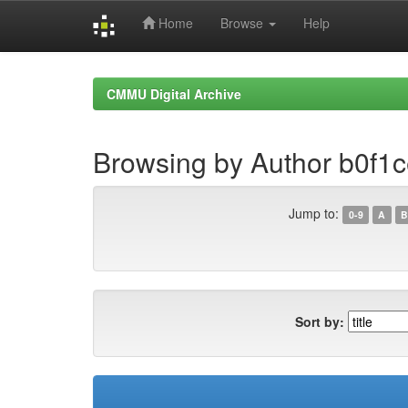
Home
Browse
Help
Skip
navigation
CMMU Digital Archive
Browsing by Author b0f
Jump to:
0-9
A
B
Sort by: