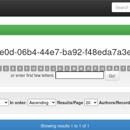
1ce0d-06b4-44e7-ba92-f48eda7a3
C
D
E
F
G
H
I
J
K
L
M
N
O
P
Q
R
S
T
or enter first few letters:
In order:
Results/Page
Authors/Record
Showing results 1 to 1 of 1