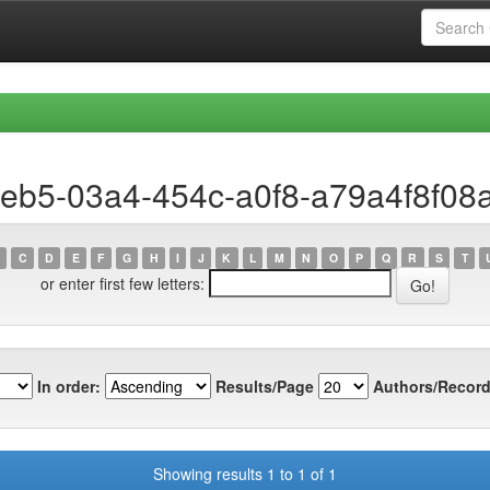
1eb5-03a4-454c-a0f8-a79a4f8f08
C
D
E
F
G
H
I
J
K
L
M
N
O
P
Q
R
S
T
or enter first few letters:
In order:
Results/Page
Authors/Record
Showing results 1 to 1 of 1