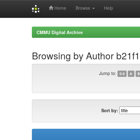
Home
Browse
Help
Skip
navigation
CMMU Digital Archive
Browsing by Author b21f
Jump to:
0-9
A
B
Sort by: