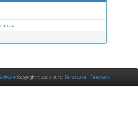
รามรอด
oftware
Copyright © 2002-2013
Duraspace
-
Feedback