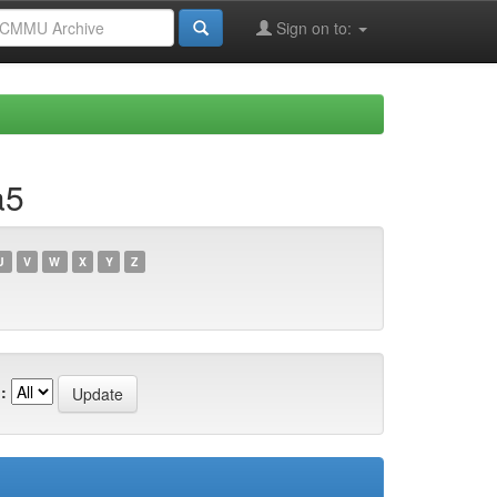
Sign on to:
a5
U
V
W
X
Y
Z
: