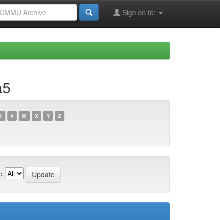
Sign on to:
a5
U
V
W
X
Y
Z
: