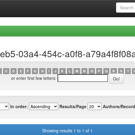
1eb5-03a4-454c-a0f8-a79a4f8f08
C
D
E
F
G
H
I
J
K
L
M
N
O
P
Q
R
S
T
or enter first few letters:
In order:
Results/Page
Authors/Record
Showing results 1 to 1 of 1