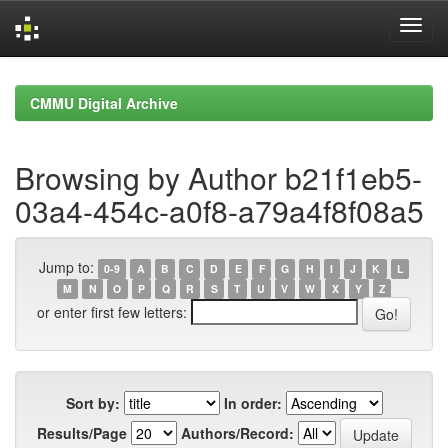
Skip
navigation
CMMU Digital Archive
Browsing by Author b21f1eb5-
03a4-454c-a0f8-a79a4f8f08a5
Jump to:
0-9
A
B
C
D
E
F
G
H
I
J
K
L
M
N
O
P
Q
R
S
T
U
V
W
X
Y
Z
or enter first few letters:
Sort by:
In order:
Results/Page
Authors/Record: