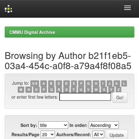
Skip
navigation
CMMU Digital Archive
Browsing by Author b21f1eb5-
03a4-454c-a0f8-a79a4f8f08a5
Jump to:
0-9
A
B
C
D
E
F
G
H
I
J
K
L
M
N
O
P
Q
R
S
T
U
V
W
X
Y
Z
or enter first few letters:
Sort by:
In order:
Results/Page
Authors/Record: