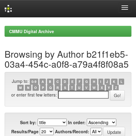
Skip
navigation
CMMU Digital Archive
Browsing by Author b21f1eb5-
03a4-454c-a0f8-a79a4f8f08a5
Jump to:
0-9
A
B
C
D
E
F
G
H
I
J
K
L
M
N
O
P
Q
R
S
T
U
V
W
X
Y
Z
or enter first few letters:
Sort by:
In order:
Results/Page
Authors/Record: