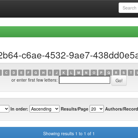
b2b64-c6ae-4532-9ae7-438dd0e5
C
D
E
F
G
H
I
J
K
L
M
N
O
P
Q
R
S
T
or enter first few letters:
In order:
Results/Page
Authors/Record
Showing results 1 to 1 of 1