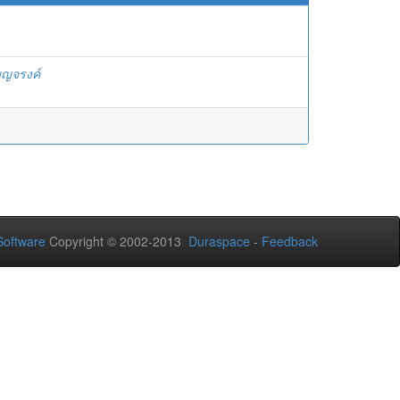
บญจรงค์
oftware
Copyright © 2002-2013
Duraspace
-
Feedback