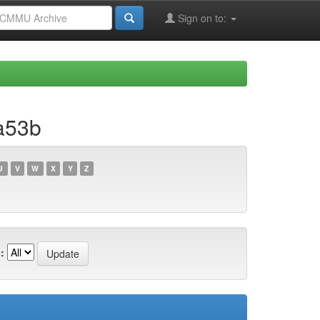
Sign on to:
a53b
U
V
W
X
Y
Z
: