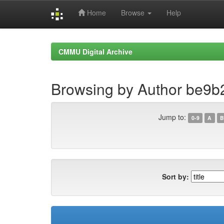
Home
Browse
Help
Skip
navigation
CMMU Digital Archive
Browsing by Author be9
Jump to:
0-9
A
B
Sort by: