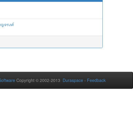
บญจรงค์
oftware
Copyright © 2002-2013
Duraspace
-
Feedback