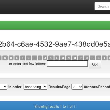
b2b64-c6ae-4532-9ae7-438dd0e5
C
D
E
F
G
H
I
J
K
L
M
N
O
P
Q
R
S
T
or enter first few letters:
In order:
Results/Page
Authors/Record
Showing results 1 to 1 of 1