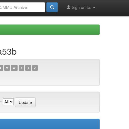
Sign on to:
a53b
U
V
W
X
Y
Z
: