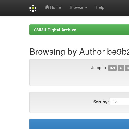
Home
Browse
Help
Skip
navigation
CMMU Digital Archive
Browsing by Author be9
Jump to:
0-9
A
B
Sort by: