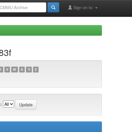
Sign on to:
83f
U
V
W
X
Y
Z
: