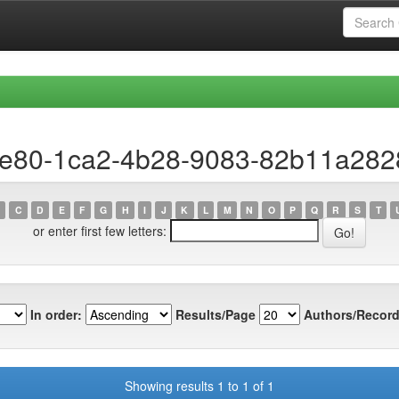
bfe80-1ca2-4b28-9083-82b11a282
C
D
E
F
G
H
I
J
K
L
M
N
O
P
Q
R
S
T
or enter first few letters:
In order:
Results/Page
Authors/Record
Showing results 1 to 1 of 1