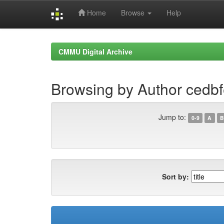
Home
Browse
Help
Skip
navigation
CMMU Digital Archive
Browsing by Author ced
Jump to:
0-9
A
B
Sort by: