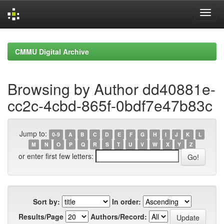
Skip
navigation
CMMU Digital Archive
Browsing by Author dd40881e-
cc2c-4cbd-865f-0bdf7e47b83c
Jump to:
0-9
A
B
C
D
E
F
G
H
I
J
K
L
M
N
O
P
Q
R
S
T
U
V
W
X
Y
Z
or enter first few letters:
Sort by:
In order:
Results/Page
Authors/Record: