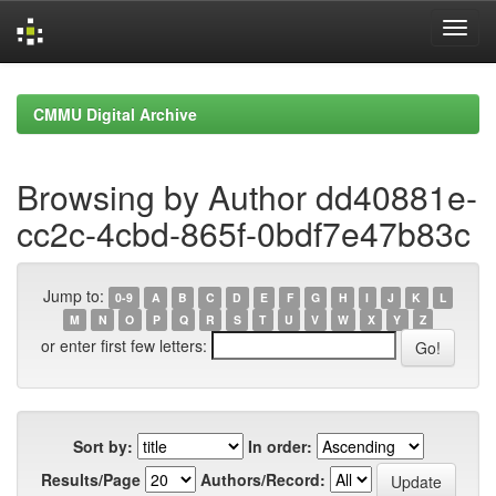
Skip
navigation
CMMU Digital Archive
Browsing by Author dd40881e-
cc2c-4cbd-865f-0bdf7e47b83c
Jump to:
0-9
A
B
C
D
E
F
G
H
I
J
K
L
M
N
O
P
Q
R
S
T
U
V
W
X
Y
Z
or enter first few letters:
Sort by:
In order:
Results/Page
Authors/Record: