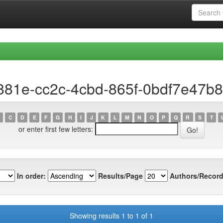
881e-cc2c-4cbd-865f-0bdf7e47b
C
D
E
F
G
H
I
J
K
L
M
N
O
P
Q
R
S
T
or enter first few letters:
In order:
Results/Page
Authors/Record
Showing results 1 to 1 of 1