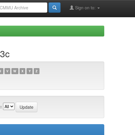
Sign on to:
83c
U
V
W
X
Y
Z
: