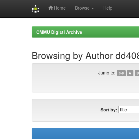
Home
Browse
Help
Skip
navigation
CMMU Digital Archive
Browsing by Author dd40
Jump to:
0-9
A
B
Sort by: