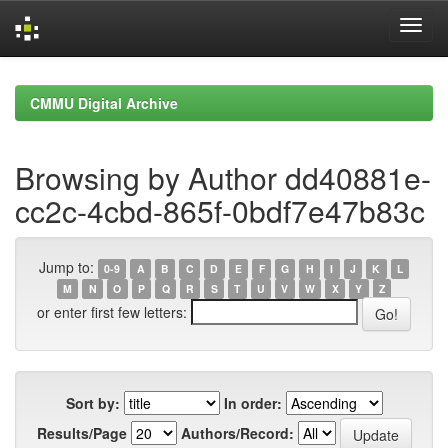
Skip
navigation
CMMU Digital Archive
Browsing by Author dd40881e-
cc2c-4cbd-865f-0bdf7e47b83c
Jump to:
0-9
A
B
C
D
E
F
G
H
I
J
K
L
M
N
O
P
Q
R
S
T
U
V
W
X
Y
Z
or enter first few letters:
Sort by:
In order:
Results/Page
Authors/Record: