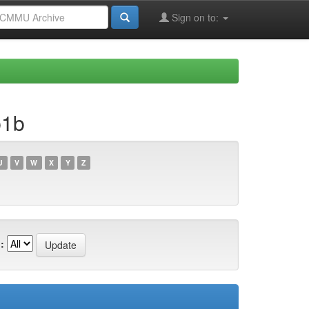
Sign on to:
b1b
U
V
W
X
Y
Z
: