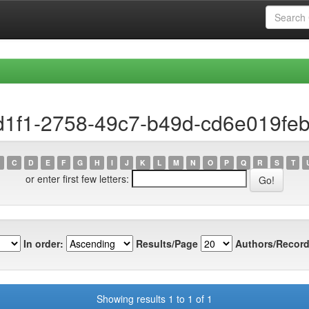
cd1f1-2758-49c7-b49d-cd6e019fe
C
D
E
F
G
H
I
J
K
L
M
N
O
P
Q
R
S
T
or enter first few letters:
In order:
Results/Page
Authors/Record
Showing results 1 to 1 of 1