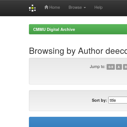
Home
Browse
Help
Skip
navigation
CMMU Digital Archive
Browsing by Author dee
Jump to:
0-9
A
B
Sort by: