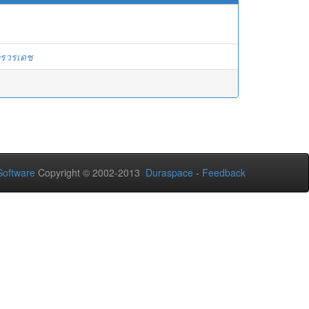
ิกรวรเดช
oftware
Copyright © 2002-2013
Duraspace
-
Feedback