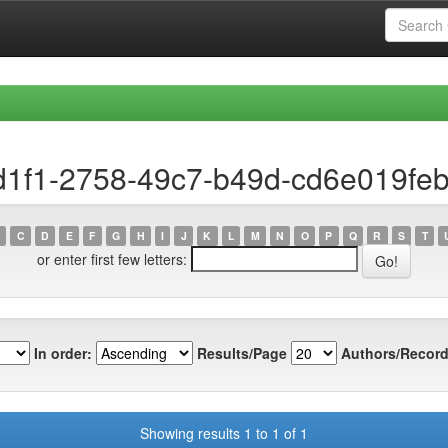
cd1f1-2758-49c7-b49d-cd6e019fe
C
D
E
F
G
H
I
J
K
L
M
N
O
P
Q
R
S
T
or enter first few letters:
In order:
Results/Page
Authors/Record
Showing results 1 to 1 of 1