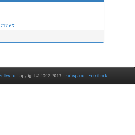
ิกรวรเดช
oftware
Copyright © 2002-2013
Duraspace
-
Feedback