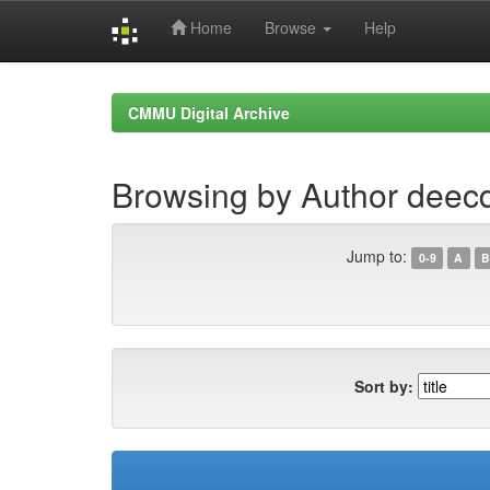
Home
Browse
Help
Skip
navigation
CMMU Digital Archive
Browsing by Author dee
Jump to:
0-9
A
B
Sort by: