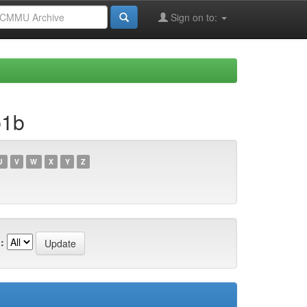
Sign on to:
b1b
U
V
W
X
Y
Z
: