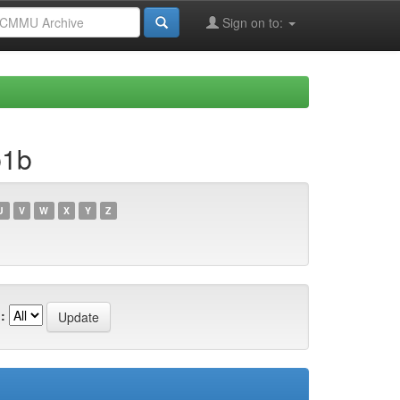
Sign on to:
b1b
U
V
W
X
Y
Z
: