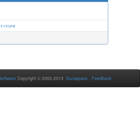
ิกรวรเดช
oftware
Copyright © 2002-2013
Duraspace
-
Feedback