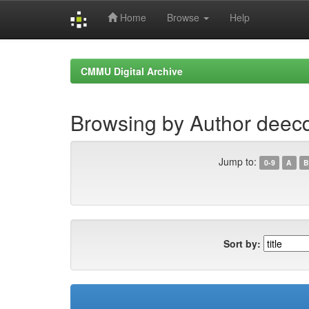
Home
Browse
Help
Skip
navigation
CMMU Digital Archive
Browsing by Author dee
Jump to:
0-9
A
B
Sort by: