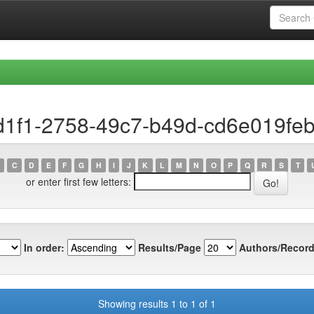
cd1f1-2758-49c7-b49d-cd6e019fe
C
D
E
F
G
H
I
J
K
L
M
N
O
P
Q
R
S
T
or enter first few letters:
In order:
Results/Page
Authors/Record
Showing results 1 to 1 of 1