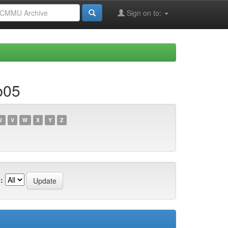
Sign on to:
b05
U
V
W
X
Y
Z
: