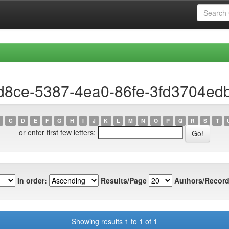
ed8ce-5387-4ea0-86fe-3fd3704ed
C
D
E
F
G
H
I
J
K
L
M
N
O
P
Q
R
S
T
or enter first few letters:
In order:
Results/Page
Authors/Record
Showing results 1 to 1 of 1