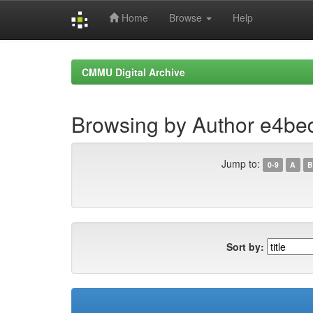
Home
Browse
Help
Skip
navigation
CMMU Digital Archive
Browsing by Author e4b
Jump to:
0-9
A
B
Sort by: