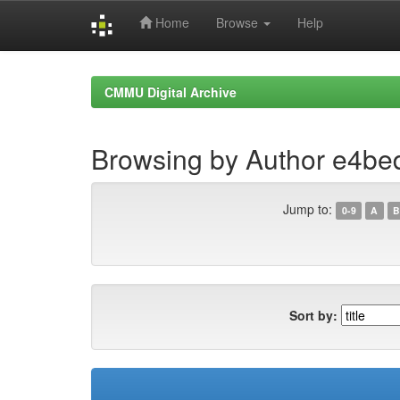
Home
Browse
Help
Skip
navigation
CMMU Digital Archive
Browsing by Author e4b
Jump to:
0-9
A
B
Sort by: