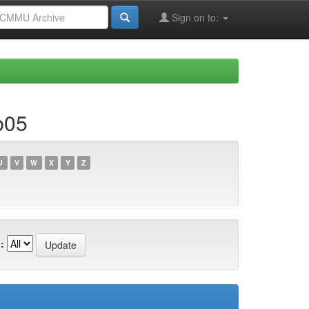
Sign on to:
b05
U
V
W
X
Y
Z
: