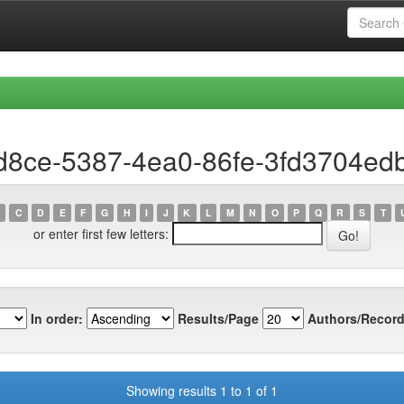
ed8ce-5387-4ea0-86fe-3fd3704ed
C
D
E
F
G
H
I
J
K
L
M
N
O
P
Q
R
S
T
or enter first few letters:
In order:
Results/Page
Authors/Record
Showing results 1 to 1 of 1