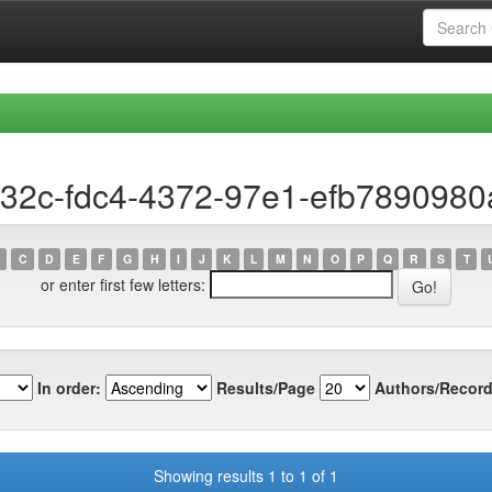
d32c-fdc4-4372-97e1-efb7890980
C
D
E
F
G
H
I
J
K
L
M
N
O
P
Q
R
S
T
or enter first few letters:
In order:
Results/Page
Authors/Record
Showing results 1 to 1 of 1