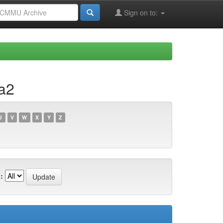
Sign on to:
a2
U
V
W
X
Y
Z
: