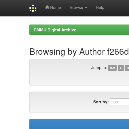
Home
Browse
Help
Skip
navigation
CMMU Digital Archive
Browsing by Author f266
Jump to:
0-9
A
B
Sort by: