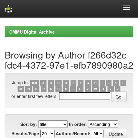
Skip
navigation
CMMU Digital Archive
Browsing by Author f266d32c-
fdc4-4372-97e1-efb7890980a2
Jump to:
0-9
A
B
C
D
E
F
G
H
I
J
K
L
M
N
O
P
Q
R
S
T
U
V
W
X
Y
Z
or enter first few letters:
Sort by:
In order:
Results/Page
Authors/Record: