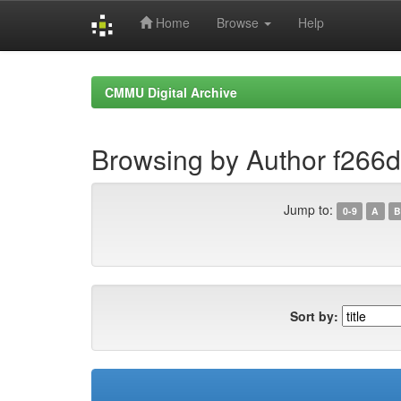
Home
Browse
Help
Skip
navigation
CMMU Digital Archive
Browsing by Author f266
Jump to:
0-9
A
B
Sort by: