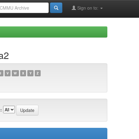
Sign on to:
a2
U
V
W
X
Y
Z
: