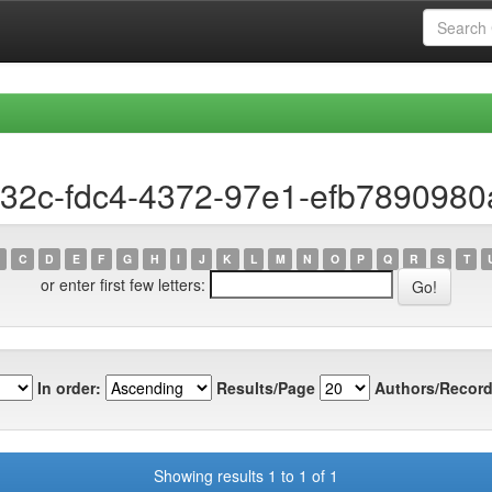
d32c-fdc4-4372-97e1-efb7890980
C
D
E
F
G
H
I
J
K
L
M
N
O
P
Q
R
S
T
or enter first few letters:
In order:
Results/Page
Authors/Record
Showing results 1 to 1 of 1