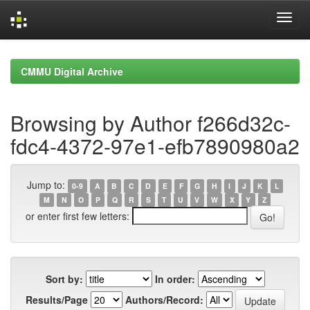
Skip
navigation
CMMU Digital Archive
Browsing by Author f266d32c-
fdc4-4372-97e1-efb7890980a2
Jump to:
0-9
A
B
C
D
E
F
G
H
I
J
K
L
M
N
O
P
Q
R
S
T
U
V
W
X
Y
Z
or enter first few letters:
Sort by:
In order:
Results/Page
Authors/Record: