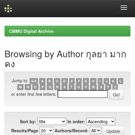
Skip
navigation
CMMU Digital Archive
Browsing by Author กุลยา มาก
คง
Jump to:
0-9
A
B
C
D
E
F
G
H
I
J
K
L
M
N
O
P
Q
R
S
T
U
V
W
X
Y
Z
or enter first few letters:
Sort by:
In order:
Results/Page
Authors/Record: