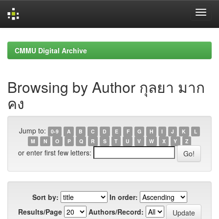
Skip
navigation
CMMU Digital Archive
Browsing by Author กุลยา มาก
คง
Jump to:
0-9
A
B
C
D
E
F
G
H
I
J
K
L
M
N
O
P
Q
R
S
T
U
V
W
X
Y
Z
or enter first few letters:
Sort by:
In order:
Results/Page
Authors/Record: