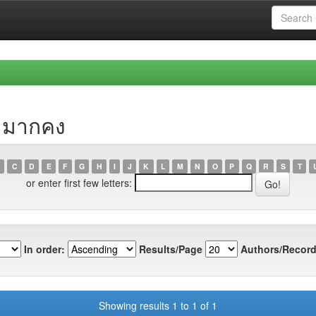
า มากคง
C
D
E
F
G
H
I
J
K
L
M
N
O
P
Q
R
S
T
or enter first few letters:
In order:
Results/Page
Authors/Record
Showing results 1 to 1 of 1