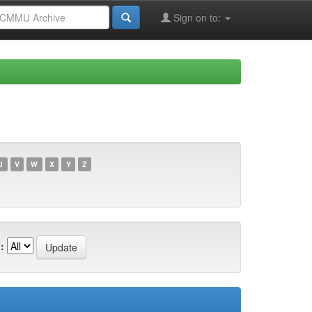
Sign on to:
U
V
W
X
Y
Z
: