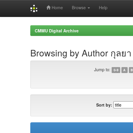
Home
Browse
Help
Skip
navigation
CMMU Digital Archive
Browsing by Author กุลย
Jump to:
0-9
A
B
Sort by: