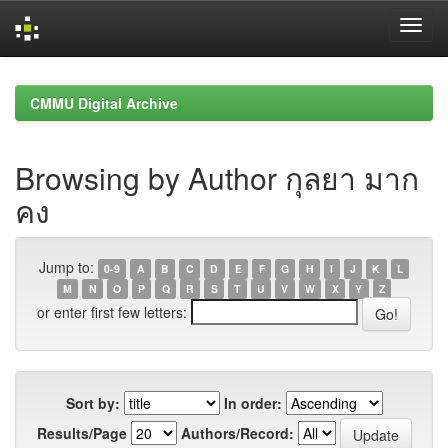
Skip
navigation
CMMU Digital Archive
Browsing by Author กุลยา มาก
คง
Jump to:
0-9
A
B
C
D
E
F
G
H
I
J
K
L
M
N
O
P
Q
R
S
T
U
V
W
X
Y
Z
or enter first few letters:
Sort by:
In order:
Results/Page
Authors/Record: