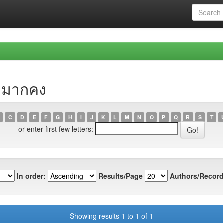
า มากคง
C
D
E
F
G
H
I
J
K
L
M
N
O
P
Q
R
S
T
or enter first few letters:
In order:
Results/Page
Authors/Record
Showing results 1 to 1 of 1