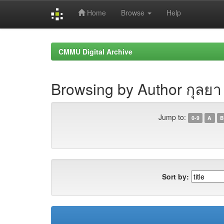
Home
Browse
Help
Skip
navigation
CMMU Digital Archive
Browsing by Author กุลย
Jump to:
0-9
A
B
Sort by: