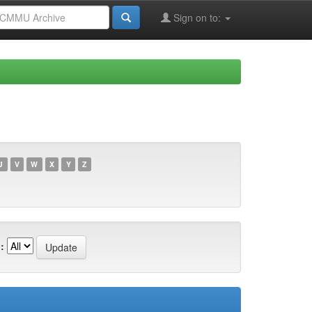
Sign on to:
U
V
W
X
Y
Z
: