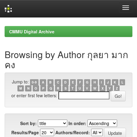
Skip
navigation
CMMU Digital Archive
Browsing by Author กุลยา มาก
คง
Jump to:
0-9
A
B
C
D
E
F
G
H
I
J
K
L
M
N
O
P
Q
R
S
T
U
V
W
X
Y
Z
or enter first few letters:
Sort by:
In order:
Results/Page
Authors/Record: