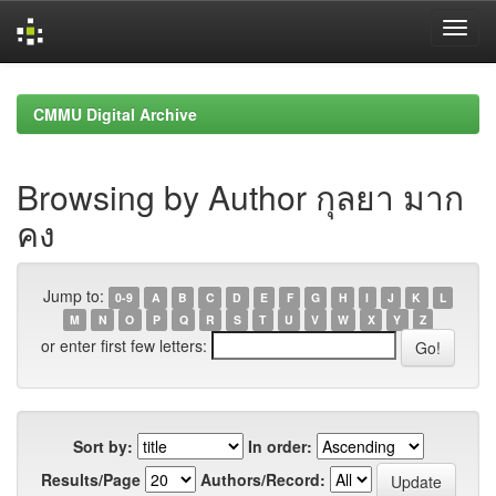
Skip
navigation
CMMU Digital Archive
Browsing by Author กุลยา มาก
คง
Jump to:
0-9
A
B
C
D
E
F
G
H
I
J
K
L
M
N
O
P
Q
R
S
T
U
V
W
X
Y
Z
or enter first few letters:
Sort by:
In order:
Results/Page
Authors/Record: