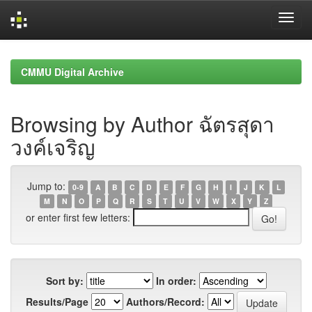
Skip
navigation
CMMU Digital Archive
Browsing by Author ฉัตรสุดา
วงค์เจริญ
Jump to:
0-9
A
B
C
D
E
F
G
H
I
J
K
L
M
N
O
P
Q
R
S
T
U
V
W
X
Y
Z
or enter first few letters:
Sort by:
In order:
Results/Page
Authors/Record: