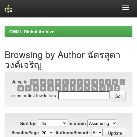
Skip
navigation
CMMU Digital Archive
Browsing by Author ฉัตรสุดา
วงค์เจริญ
Jump to:
0-9
A
B
C
D
E
F
G
H
I
J
K
L
M
N
O
P
Q
R
S
T
U
V
W
X
Y
Z
or enter first few letters:
Sort by:
In order:
Results/Page
Authors/Record: