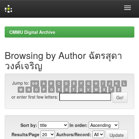
Skip
navigation
CMMU Digital Archive
Browsing by Author ฉัตรสุดา
วงค์เจริญ
Jump to:
0-9
A
B
C
D
E
F
G
H
I
J
K
L
M
N
O
P
Q
R
S
T
U
V
W
X
Y
Z
or enter first few letters:
Sort by:
In order:
Results/Page
Authors/Record: