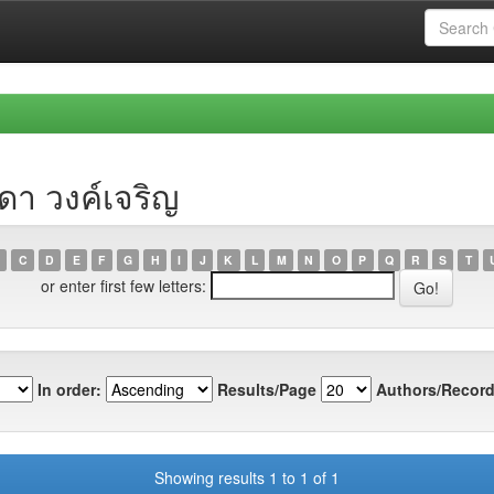
ดา วงค์เจริญ
C
D
E
F
G
H
I
J
K
L
M
N
O
P
Q
R
S
T
or enter first few letters:
In order:
Results/Page
Authors/Record
Showing results 1 to 1 of 1