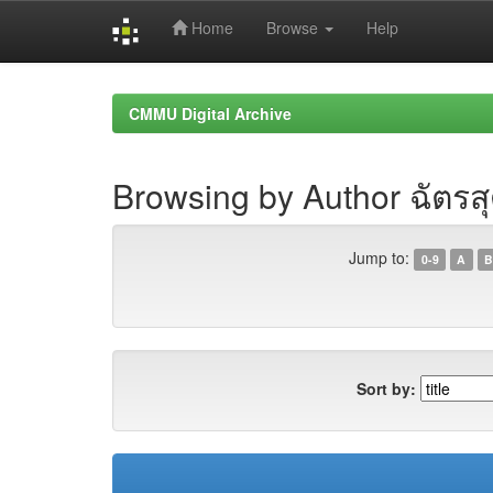
Home
Browse
Help
Skip
navigation
CMMU Digital Archive
Browsing by Author ฉัตรสุ
Jump to:
0-9
A
B
Sort by: