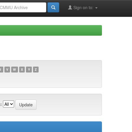
Sign on to:
U
V
W
X
Y
Z
: