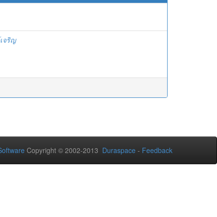
์เจริญ
oftware
Copyright © 2002-2013
Duraspace
-
Feedback