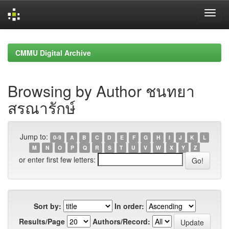
Skip
navigation
CMMU Digital Archive
Browsing by Author ชนทยา
สรณารักษ์
Jump to:
0-9
A
B
C
D
E
F
G
H
I
J
K
L
M
N
O
P
Q
R
S
T
U
V
W
X
Y
Z
or enter first few letters:
Sort by:
In order:
Results/Page
Authors/Record: