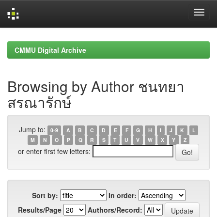
Skip
navigation
CMMU Digital Archive
Browsing by Author ชนทยา
สรณารักษ์
Jump to:
0-9
A
B
C
D
E
F
G
H
I
J
K
L
M
N
O
P
Q
R
S
T
U
V
W
X
Y
Z
or enter first few letters:
Sort by:
In order:
Results/Page
Authors/Record: