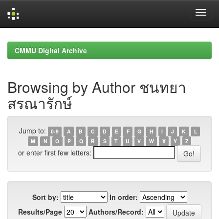
Skip
navigation
CMMU Digital Archive
Browsing by Author ชนทยา
สรณารักษ์
Jump to:
0-9
A
B
C
D
E
F
G
H
I
J
K
L
M
N
O
P
Q
R
S
T
U
V
W
X
Y
Z
or enter first few letters:
Sort by:
In order:
Results/Page
Authors/Record: