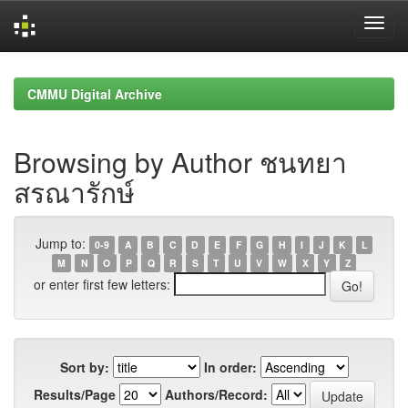
Skip
navigation
CMMU Digital Archive
Browsing by Author ชนทยา
สรณารักษ์
Jump to:
0-9
A
B
C
D
E
F
G
H
I
J
K
L
M
N
O
P
Q
R
S
T
U
V
W
X
Y
Z
or enter first few letters:
Sort by:
In order:
Results/Page
Authors/Record: