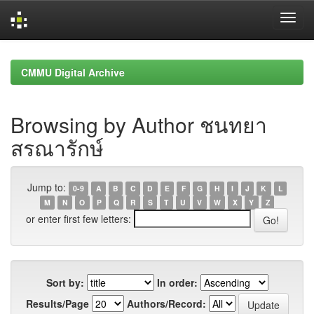
Skip
navigation
CMMU Digital Archive
Browsing by Author ชนทยา
สรณารักษ์
Jump to:
0-9
A
B
C
D
E
F
G
H
I
J
K
L
M
N
O
P
Q
R
S
T
U
V
W
X
Y
Z
or enter first few letters:
Sort by:
In order:
Results/Page
Authors/Record: