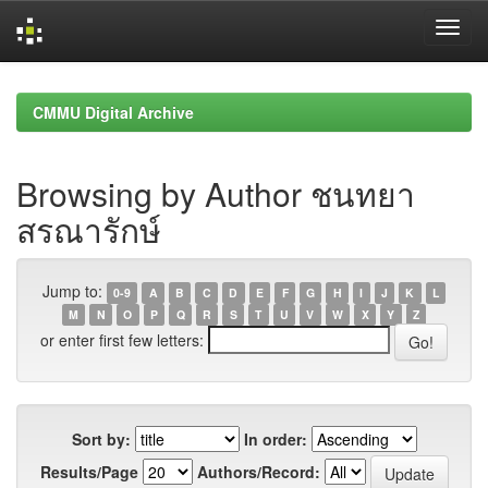
Skip
navigation
CMMU Digital Archive
Browsing by Author ชนทยา
สรณารักษ์
Jump to:
0-9
A
B
C
D
E
F
G
H
I
J
K
L
M
N
O
P
Q
R
S
T
U
V
W
X
Y
Z
or enter first few letters:
Sort by:
In order:
Results/Page
Authors/Record: