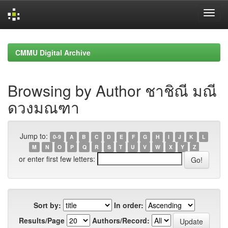
Skip
navigation
CMMU Digital Archive
Browsing by Author ชาชิณี มณี
ดวงมณฑา
Jump to:
0-9
A
B
C
D
E
F
G
H
I
J
K
L
M
N
O
P
Q
R
S
T
U
V
W
X
Y
Z
or enter first few letters:
Sort by:
In order:
Results/Page
Authors/Record: