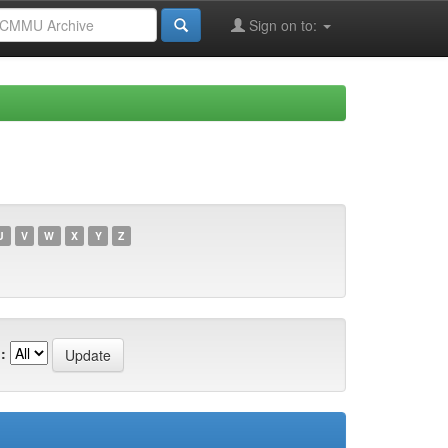
Sign on to:
U
V
W
X
Y
Z
: