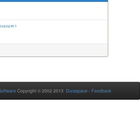
ดวงมณฑา
oftware
Copyright © 2002-2013
Duraspace
-
Feedback