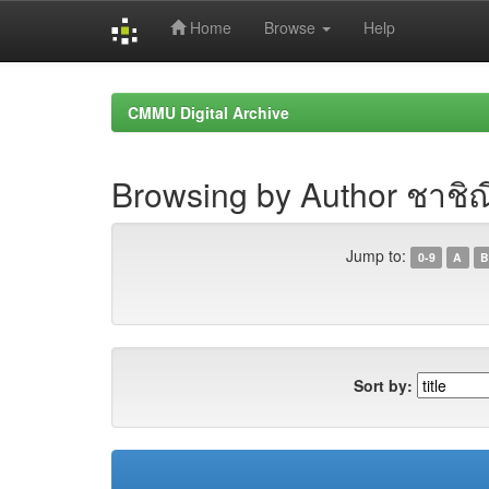
Home
Browse
Help
Skip
navigation
CMMU Digital Archive
Browsing by Author ชาช
Jump to:
0-9
A
B
Sort by: