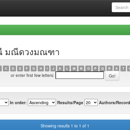
ิณี มณีดวงมณฑา
C
D
E
F
G
H
I
J
K
L
M
N
O
P
Q
R
S
T
or enter first few letters:
In order:
Results/Page
Authors/Record
Showing results 1 to 1 of 1