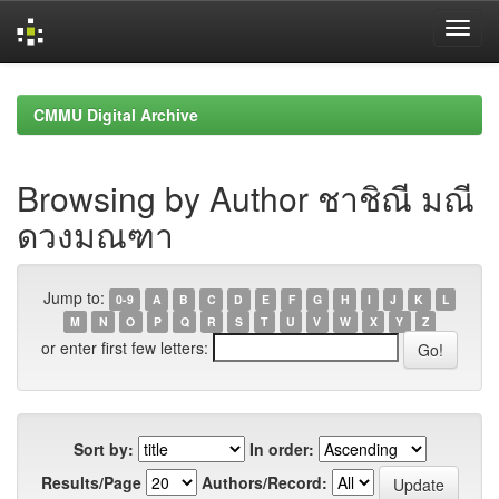
Skip
navigation
CMMU Digital Archive
Browsing by Author ชาชิณี มณี
ดวงมณฑา
Jump to:
0-9
A
B
C
D
E
F
G
H
I
J
K
L
M
N
O
P
Q
R
S
T
U
V
W
X
Y
Z
or enter first few letters:
Sort by:
In order:
Results/Page
Authors/Record: