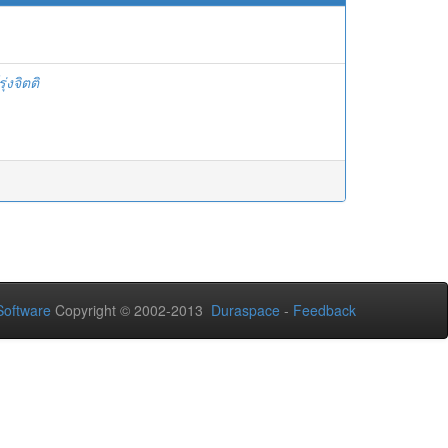
ุ่งจิตติ
oftware
Copyright © 2002-2013
Duraspace
-
Feedback