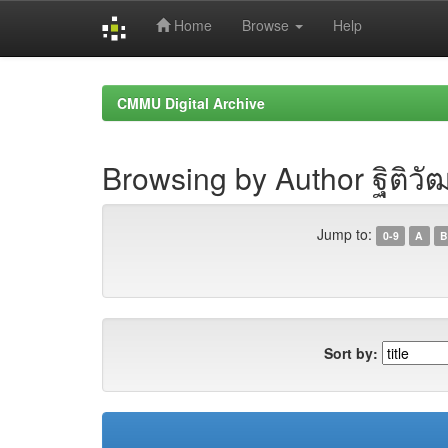
Home
Browse
Help
Skip
navigation
CMMU Digital Archive
Browsing by Author ฐิติวัฒน์
Jump to:
0-9
A
B
Sort by: