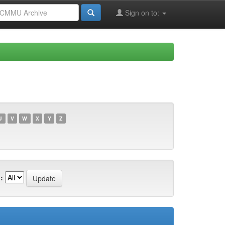
Sign on to:
U
V
W
X
Y
Z
: