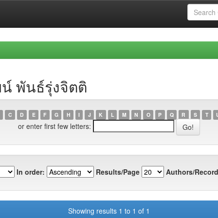
 พันธ์รุ่งจิตติ
C
D
E
F
G
H
I
J
K
L
M
N
O
P
Q
R
S
T
or enter first few letters:
In order:
Results/Page
Authors/Record
Showing results 1 to 1 of 1