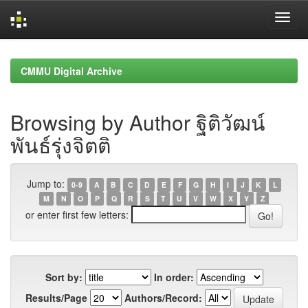
Skip
navigation
CMMU Digital Archive
Browsing by Author ฐิติวัฒน์
พันธ์รุ่งจิตติ
Jump to:
0-9
A
B
C
D
E
F
G
H
I
J
K
L
M
N
O
P
Q
R
S
T
U
V
W
X
Y
Z
or enter first few letters:
Sort by:
In order:
Results/Page
Authors/Record: